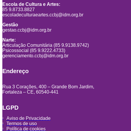
Escola de Cultura e Artes:
85 9.8733.8827
escoladeculturaeartes.ccbj@idm.org.br
Gestão
gestao.ccbj@idm.org.br
Narte:
Articulação Comunitária (85 9.9138.9742)
Psicossocial (85 9.9222.4733)
gerenciamento.ccbj@idm.org.br
Endereço
Rua 3 Corações, 400 – Grande Bom Jardim,
Fortaleza – CE, 60540-441
LGPD
Aviso de Privacidade
Termos de uso
Política de cookies