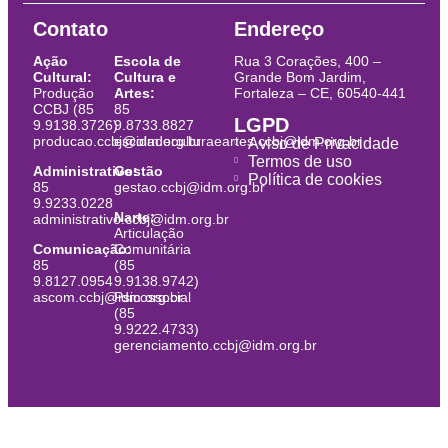
Contato
Endereço
Ação
Escola de
Rua 3 Corações, 400 –
Cultural:
Cultura e
Grande Bom Jardim,
Produção
Artes:
Fortaleza – CE, 60540-441
CCBJ (85
85
LGPD
9.9138.3726)
9.8733.8827
producao.ccbj@idm.org.br
escoladeculturaeartes.ccbj@idm.org.br
Aviso de Privacidade
Termos de uso
Administrativo:
Gestão
Política de cookies
85
gestao.ccbj@idm.org.br
9.9233.0228
Narte:
administrativo.ccbj@idm.org.br
Articulação
Comunicação:
Comunitária
85
(85
9.8127.0954
9.9138.9742)
ascom.ccbj@idm.org.br
Psicossocial
(85
9.9222.4733)
gerenciamento.ccbj@idm.org.br