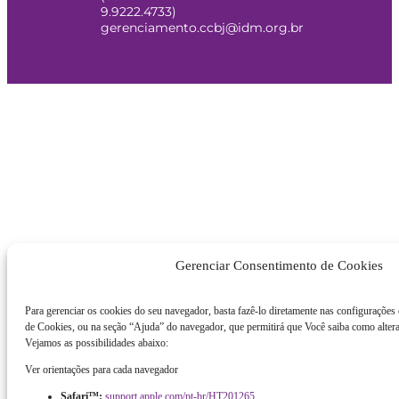
9.9222.4733)
gerenciamento.ccbj@idm.org.br
Gerenciar Consentimento de Cookies
Para gerenciar os cookies do seu navegador, basta fazê-lo diretamente nas configurações
de Cookies, ou na seção “Ajuda” do navegador, que permitirá que Você saiba como altera
Vejamos as possibilidades abaixo:
Ver orientações para cada navegador
Safari™:
support.apple.com/pt-br/HT201265