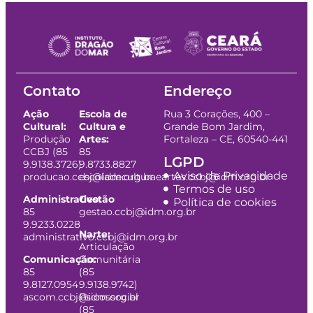
Contato
Endereço
Ação
Escola de
Rua 3 Corações, 400 –
Cultural:
Cultura e
Grande Bom Jardim,
Produção
Artes:
Fortaleza – CE, 60540-441
CCBJ (85
85
LGPD
9.9138.3726)
9.8733.8827
Aviso de Privacidade
producao.ccbj@idm.org.br
escoladeculturaeartes.ccbj@idm.org.br
Termos de uso
Administrativo:
Gestão
Política de cookies
85
gestao.ccbj@idm.org.br
9.9233.0228
Narte:
administrativo.ccbj@idm.org.br
Articulação
Comunicação:
Comunitária
85
(85
9.8127.0954
9.9138.9742)
ascom.ccbj@idm.org.br
Psicossocial
(85