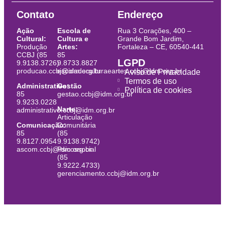
Contato
Endereço
Ação
Escola de
Rua 3 Corações, 400 –
Cultural:
Cultura e
Grande Bom Jardim,
Produção
Artes:
Fortaleza – CE, 60540-441
CCBJ (85
85
LGPD
9.9138.3726)
9.8733.8827
producao.ccbj@idm.org.br
escoladeculturaeartes.ccbj@idm.org.br
Aviso de Privacidade
Termos de uso
Administrativo:
Gestão
Política de cookies
85
gestao.ccbj@idm.org.br
9.9233.0228
Narte:
administrativo.ccbj@idm.org.br
Articulação
Comunicação:
Comunitária
85
(85
9.8127.0954
9.9138.9742)
ascom.ccbj@idm.org.br
Psicossocial
(85
9.9222.4733)
gerenciamento.ccbj@idm.org.br