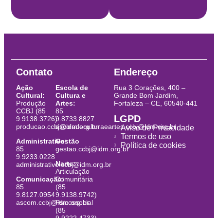
Contato
Endereço
Ação
Escola de
Rua 3 Corações, 400 –
Cultural:
Cultura e
Grande Bom Jardim,
Produção
Artes:
Fortaleza – CE, 60540-441
CCBJ (85
85
LGPD
9.9138.3726)
9.8733.8827
producao.ccbj@idm.org.br
escoladeculturaeartes.ccbj@idm.org.br
Aviso de Privacidade
Termos de uso
Administrativo:
Gestão
Política de cookies
85
gestao.ccbj@idm.org.br
9.9233.0228
Narte:
administrativo.ccbj@idm.org.br
Articulação
Comunicação:
Comunitária
85
(85
9.8127.0954
9.9138.9742)
ascom.ccbj@idm.org.br
Psicossocial
(85