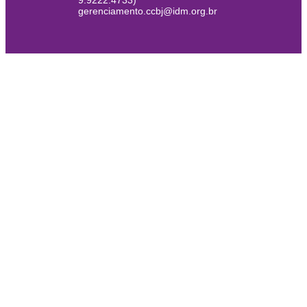
9.9222.4733)
gerenciamento.ccbj@idm.org.br