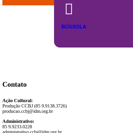
BÚSSOLA
Contato
Ação Cultural:
Produção CCBJ (85 9.9138.3726)
producao.ccbj@idm.org.br
Administrativo:
85 9.9233.0228
administrativo.ccbj@idm.org.br