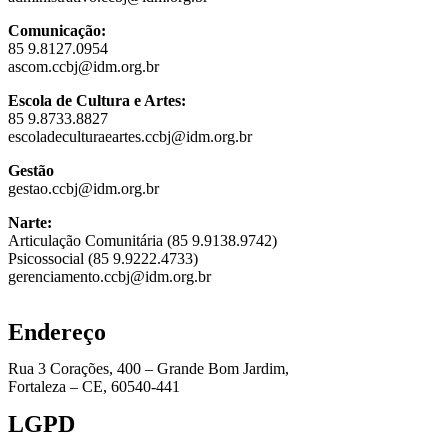
Comunicação:
85 9.8127.0954
ascom.ccbj@idm.org.br
Escola de Cultura e Artes:
85 9.8733.8827
escoladeculturaeartes.ccbj@idm.org.br
Gestão
gestao.ccbj@idm.org.br
Narte:
Articulação Comunitária (85 9.9138.9742)
Psicossocial (85 9.9222.4733)
gerenciamento.ccbj@idm.org.br
Endereço
Rua 3 Corações, 400 – Grande Bom Jardim,
Fortaleza – CE, 60540-441
LGPD