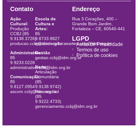
Contato
Endereço
Ação
Escola de
Rua 3 Corações, 400 –
Cultural:
Cultura e
Grande Bom Jardim,
Produção
Artes:
Fortaleza – CE, 60540-441
CCBJ (85
85
LGPD
9.9138.3726)
9.8733.8827
producao.ccbj@idm.org.br
escoladeculturaeartes.ccbj@idm.org.br
Aviso de Privacidade
Termos de uso
Administrativo:
Gestão
Política de cookies
85
gestao.ccbj@idm.org.br
9.9233.0228
Narte:
administrativo.ccbj@idm.org.br
Articulação
Comunicação:
Comunitária
85
(85
9.8127.0954
9.9138.9742)
ascom.ccbj@idm.org.br
Psicossocial
(85
9.9222.4733)
gerenciamento.ccbj@idm.org.br