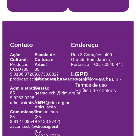
Contato
Endereço
Ação
Escola de
Rua 3 Corações, 400 –
Cultural:
Cultura e
Grande Bom Jardim,
Produção
Artes:
Fortaleza – CE, 60540-441
CCBJ (85
85
LGPD
9.9138.3726)
9.8733.8827
producao.ccbj@idm.org.br
escoladeculturaeartes.ccbj@idm.org.br
Aviso de Privacidade
Termos de uso
Administrativo:
Gestão
Política de cookies
85
gestao.ccbj@idm.org.br
9.9233.0228
Narte:
administrativo.ccbj@idm.org.br
Articulação
Comunicação:
Comunitária
85
(85
9.8127.0954
9.9138.9742)
ascom.ccbj@idm.org.br
Psicossocial
(85