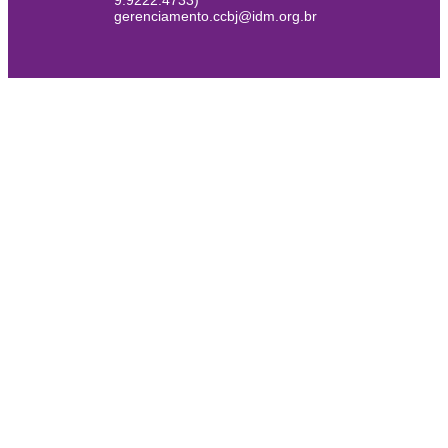
9.9222.4733)
gerenciamento.ccbj@idm.org.br