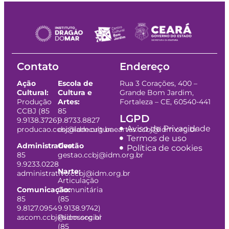
Contato
Endereço
Ação
Escola de
Rua 3 Corações, 400 –
Cultural:
Cultura e
Grande Bom Jardim,
Produção
Artes:
Fortaleza – CE, 60540-441
CCBJ (85
85
LGPD
9.9138.3726)
9.8733.8827
Aviso de Privacidade
producao.ccbj@idm.org.br
escoladeculturaeartes.ccbj@idm.org.br
Termos de uso
Administrativo:
Gestão
Política de cookies
85
gestao.ccbj@idm.org.br
9.9233.0228
Narte:
administrativo.ccbj@idm.org.br
Articulação
Comunicação:
Comunitária
85
(85
9.8127.0954
9.9138.9742)
ascom.ccbj@idm.org.br
Psicossocial
(85