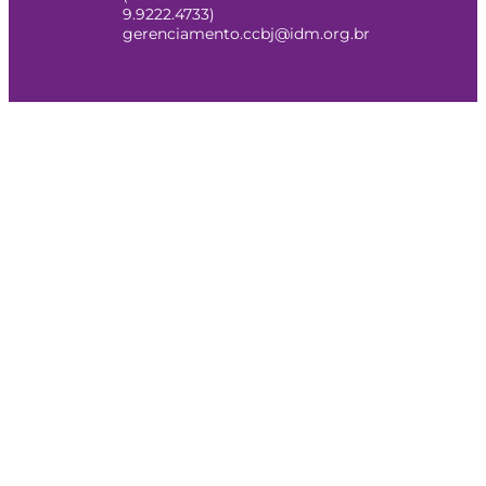
9.9222.4733)
gerenciamento.ccbj@idm.org.br