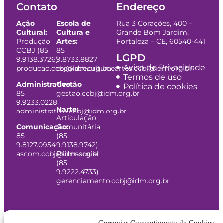
Contato
Endereço
Ação
Escola de
Rua 3 Corações, 400 –
Cultural:
Cultura e
Grande Bom Jardim,
Produção
Artes:
Fortaleza – CE, 60540-441
CCBJ (85
85
LGPD
9.9138.3726)
9.8733.8827
Aviso de Privacidade
producao.ccbj@idm.org.br
escoladeculturaeartes.ccbj@idm.org.br
Termos de uso
Administrativo:
Gestão
Política de cookies
85
gestao.ccbj@idm.org.br
9.9233.0228
Narte:
administrativo.ccbj@idm.org.br
Articulação
Comunicação:
Comunitária
85
(85
9.8127.0954
9.9138.9742)
ascom.ccbj@idm.org.br
Psicossocial
(85
9.9222.4733)
gerenciamento.ccbj@idm.org.br
Gerenciar Consentimento de Cookies