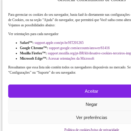
Para gerenciar os cookies do seu navegador, basta fazê-lo diretamente nas configurações
de Cookies, ou na seção “Ajuda” do navegador, que permitirá que Você saiba como altera
Vejamos as possibilidades abaixo:
Ver orientações para cada navegador
Safari™:
support.apple.com/pt-br/HT201265
Google Chrome™:
support.google.com/accounts/answer/61416
Mozilla Firefox™:
support.mozilla.org/pt-BR/kb/desative-cookies-terceiros-im
Microsoft Edge™:
Acessar orientações da Microsoft
Ressaltamos que essa lista não contém todos os navegadores disponíveis no mercado. Se 
“Configurações” ou “Suporte” do seu navegador.
Aceitar
Negar
Ver preferências
Política de cookies
Aviso de privacidade