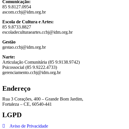
Comunicação:
85 9.8127.0954
ascom.ccbj@idm.org.br
Escola de Cultura e Artes:
85 9.8733.8827
escoladeculturaeartes.ccbj@idm.org.br
Gestão
gestao.ccbj@idm.org.br
Narte:
Articulação Comunitária (85 9.9138.9742)
Psicossocial (85 9.9222.4733)
gerenciamento.ccbj@idm.org.br
Endereço
Rua 3 Corações, 400 – Grande Bom Jardim,
Fortaleza – CE, 60540-441
LGPD
Aviso de Privacidade