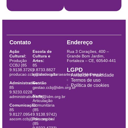
Contato
Endereço
Ação
Escola de
Rua 3 Corações, 400 –
Cultural:
Cultura e
Grande Bom Jardim,
Produção
Artes:
Fortaleza – CE, 60540-441
CCBJ (85
85
LGPD
9.9138.3726)
9.8733.8827
producao.ccbj@idm.org.br
escoladeculturaeartes.ccbj@idm.org.br
Aviso de Privacidade
Termos de uso
Administrativo:
Gestão
Política de cookies
85
gestao.ccbj@idm.org.br
9.9233.0228
Narte:
administrativo.ccbj@idm.org.br
Articulação
Comunicação:
Comunitária
85
(85
9.8127.0954
9.9138.9742)
ascom.ccbj@idm.org.br
Psicossocial
(85