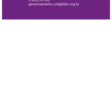
9.9222.4733)
gerenciamento.ccbj@idm.org.br