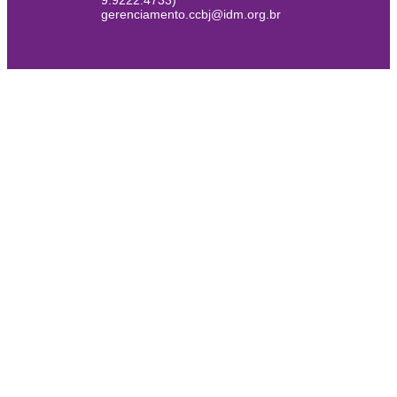
9.9222.4733)
gerenciamento.ccbj@idm.org.br