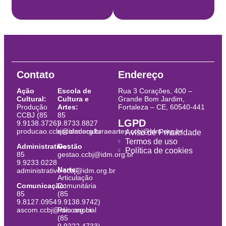
Contato
Endereço
Ação
Escola de
Rua 3 Corações, 400 –
Cultural:
Cultura e
Grande Bom Jardim,
Produção
Artes:
Fortaleza – CE, 60540-441
CCBJ (85
85
LGPD
9.9138.3726)
9.8733.8827
producao.ccbj@idm.org.br
escoladeculturaeartes.ccbj@idm.org.br
Aviso de Privacidade
Termos de uso
Administrativo:
Gestão
Política de cookies
85
gestao.ccbj@idm.org.br
9.9233.0228
Narte:
administrativo.ccbj@idm.org.br
Articulação
Comunicação:
Comunitária
85
(85
9.8127.0954
9.9138.9742)
ascom.ccbj@idm.org.br
Psicossocial
(85