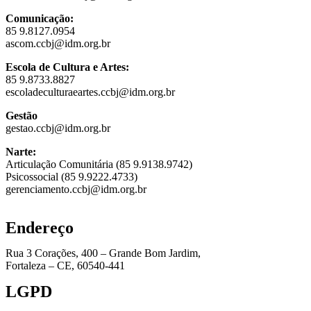
Comunicação:
85 9.8127.0954
ascom.ccbj@idm.org.br
Escola de Cultura e Artes:
85 9.8733.8827
escoladeculturaeartes.ccbj@idm.org.br
Gestão
gestao.ccbj@idm.org.br
Narte:
Articulação Comunitária (85 9.9138.9742)
Psicossocial (85 9.9222.4733)
gerenciamento.ccbj@idm.org.br
Endereço
Rua 3 Corações, 400 – Grande Bom Jardim,
Fortaleza – CE, 60540-441
LGPD