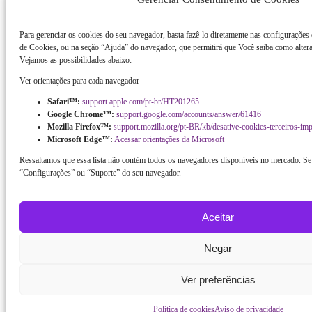
Para gerenciar os cookies do seu navegador, basta fazê-lo diretamente nas configurações
de Cookies, ou na seção “Ajuda” do navegador, que permitirá que Você saiba como altera
Vejamos as possibilidades abaixo:
Ver orientações para cada navegador
Safari™:
support.apple.com/pt-br/HT201265
Google Chrome™:
support.google.com/accounts/answer/61416
Mozilla Firefox™:
support.mozilla.org/pt-BR/kb/desative-cookies-terceiros-im
Microsoft Edge™:
Acessar orientações da Microsoft
Ressaltamos que essa lista não contém todos os navegadores disponíveis no mercado. Se 
“Configurações” ou “Suporte” do seu navegador.
Aceitar
Negar
Ver preferências
Política de cookies
Aviso de privacidade