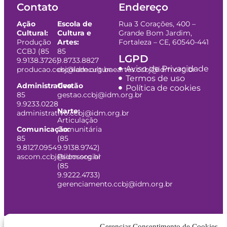
Contato
Endereço
Ação
Escola de
Rua 3 Corações, 400 –
Cultural:
Cultura e
Grande Bom Jardim,
Produção
Artes:
Fortaleza – CE, 60540-441
CCBJ (85
85
LGPD
9.9138.3726)
9.8733.8827
Aviso de Privacidade
producao.ccbj@idm.org.br
escoladeculturaeartes.ccbj@idm.org.br
Termos de uso
Administrativo:
Gestão
Política de cookies
85
gestao.ccbj@idm.org.br
9.9233.0228
Narte:
administrativo.ccbj@idm.org.br
Articulação
Comunicação:
Comunitária
85
(85
9.8127.0954
9.9138.9742)
ascom.ccbj@idm.org.br
Psicossocial
(85
9.9222.4733)
gerenciamento.ccbj@idm.org.br
Gerenciar Consentimento de Cookies