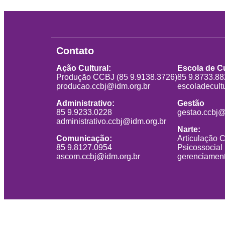
Contato
Ação Cultural:
Escola de Cu
Produção CCBJ (85 9.9138.3726)
85 9.8733.8
producao.ccbj@idm.org.br
escoladecult
Administrativo:
Gestão
85 9.9233.0228
gestao.ccbj@
administrativo.ccbj@idm.org.br
Narte:
Comunicação:
Articulação 
85 9.8127.0954
Psicossocial
ascom.ccbj@idm.org.br
gerenciament