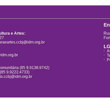
En
ltura e Artes:
Rua
827
For
uraeartes.ccbj@idm.org.br
L
A
idm.org.br
T
P
Comunitária (85 9.9138.9742)
 (85 9.9222.4733)
o.ccbj@idm.org.br