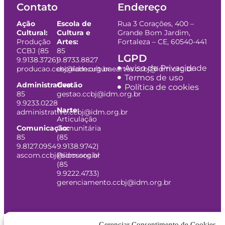
Contato
Endereço
Ação
Escola de
Rua 3 Corações, 400 –
Cultural:
Cultura e
Grande Bom Jardim,
Produção
Artes:
Fortaleza – CE, 60540-441
CCBJ (85
85
LGPD
9.9138.3726)
9.8733.8827
Aviso de Privacidade
producao.ccbj@idm.org.br
escoladeculturaeartes.ccbj@idm.org.br
Termos de uso
Administrativo:
Gestão
Política de cookies
85
gestao.ccbj@idm.org.br
9.9233.0228
Narte:
administrativo.ccbj@idm.org.br
Articulação
Comunicação:
Comunitária
85
(85
9.8127.0954
9.9138.9742)
ascom.ccbj@idm.org.br
Psicossocial
(85
9.9222.4733)
gerenciamento.ccbj@idm.org.br
Gerenciar Consentimento de Cookies