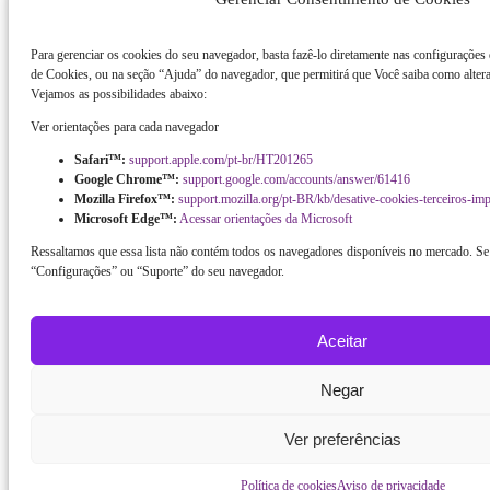
Para gerenciar os cookies do seu navegador, basta fazê-lo diretamente nas configurações
de Cookies, ou na seção “Ajuda” do navegador, que permitirá que Você saiba como altera
Vejamos as possibilidades abaixo:
Ver orientações para cada navegador
Safari™:
support.apple.com/pt-br/HT201265
Google Chrome™:
support.google.com/accounts/answer/61416
Mozilla Firefox™:
support.mozilla.org/pt-BR/kb/desative-cookies-terceiros-im
Microsoft Edge™:
Acessar orientações da Microsoft
Ressaltamos que essa lista não contém todos os navegadores disponíveis no mercado. Se 
“Configurações” ou “Suporte” do seu navegador.
Aceitar
Negar
Ver preferências
Política de cookies
Aviso de privacidade