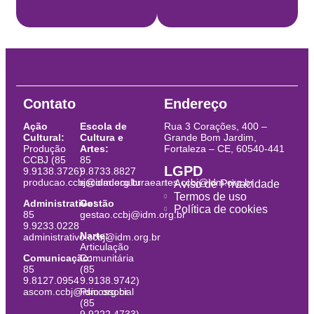
Contato
Endereço
Ação
Escola de
Rua 3 Corações, 400 –
Cultural:
Cultura e
Grande Bom Jardim,
Produção
Artes:
Fortaleza – CE, 60540-441
CCBJ (85
85
LGPD
9.9138.3726)
9.8733.8827
producao.ccbj@idm.org.br
escoladeculturaeartes.ccbj@idm.org.br
Aviso de Privacidade
Termos de uso
Administrativo:
Gestão
Política de cookies
85
gestao.ccbj@idm.org.br
9.9233.0228
Narte:
administrativo.ccbj@idm.org.br
Articulação
Comunicação:
Comunitária
85
(85
9.8127.0954
9.9138.9742)
ascom.ccbj@idm.org.br
Psicossocial
(85