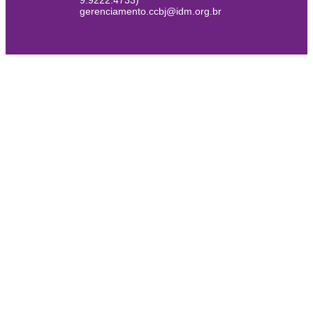
9.9222.4733)
gerenciamento.ccbj@idm.org.br