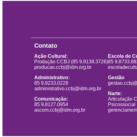
Contato
Ação Cultural:
Escola de Cu
Produção CCBJ (85 9.9138.3726)
85 9.8733.8
producao.ccbj@idm.org.br
escoladecult
Administrativo:
Gestão
85 9.9233.0228
gestao.ccbj@
administrativo.ccbj@idm.org.br
Narte:
Comunicação:
Articulação 
85 9.8127.0954
Psicossocial
ascom.ccbj@idm.org.br
gerenciament