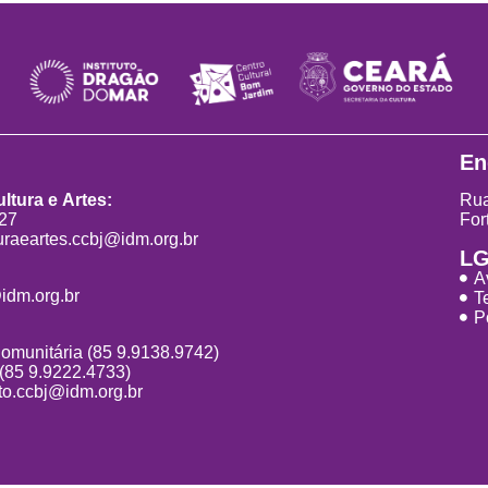
En
ltura e Artes:
Rua
827
For
uraeartes.ccbj@idm.org.br
L
A
idm.org.br
T
P
Comunitária (85 9.9138.9742)
 (85 9.9222.4733)
o.ccbj@idm.org.br