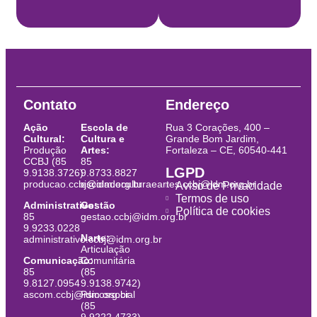
Contato
Endereço
Ação
Escola de
Rua 3 Corações, 400 –
Cultural:
Cultura e
Grande Bom Jardim,
Produção
Artes:
Fortaleza – CE, 60540-441
CCBJ (85
85
LGPD
9.9138.3726)
9.8733.8827
producao.ccbj@idm.org.br
escoladeculturaeartes.ccbj@idm.org.br
Aviso de Privacidade
Termos de uso
Administrativo:
Gestão
Política de cookies
85
gestao.ccbj@idm.org.br
9.9233.0228
Narte:
administrativo.ccbj@idm.org.br
Articulação
Comunicação:
Comunitária
85
(85
9.8127.0954
9.9138.9742)
ascom.ccbj@idm.org.br
Psicossocial
(85