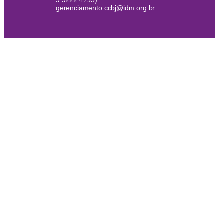
9.9222.4733)
gerenciamento.ccbj@idm.org.br