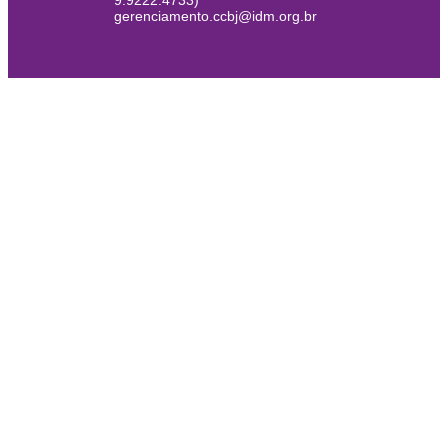
9.9222.4733)
gerenciamento.ccbj@idm.org.br