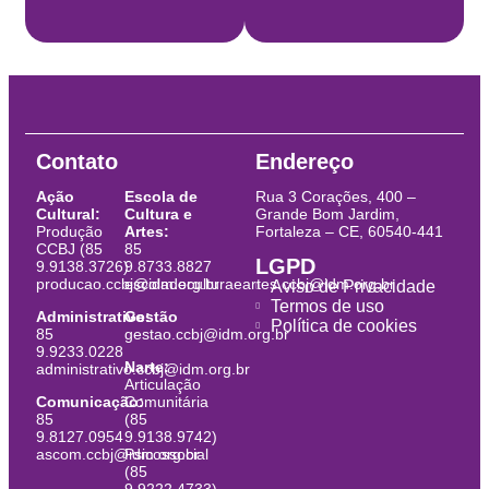
Contato
Endereço
Ação
Escola de
Rua 3 Corações, 400 –
Cultural:
Cultura e
Grande Bom Jardim,
Produção
Artes:
Fortaleza – CE, 60540-441
CCBJ (85
85
LGPD
9.9138.3726)
9.8733.8827
producao.ccbj@idm.org.br
escoladeculturaeartes.ccbj@idm.org.br
Aviso de Privacidade
Termos de uso
Administrativo:
Gestão
Política de cookies
85
gestao.ccbj@idm.org.br
9.9233.0228
Narte:
administrativo.ccbj@idm.org.br
Articulação
Comunicação:
Comunitária
85
(85
9.8127.0954
9.9138.9742)
ascom.ccbj@idm.org.br
Psicossocial
(85