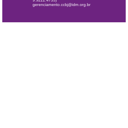
9.9222.4733)
gerenciamento.ccbj@idm.org.br