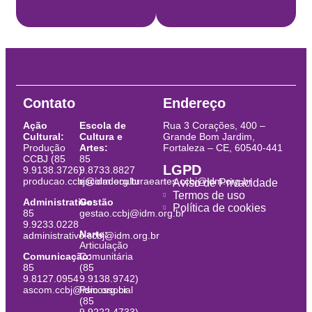
Contato
Endereço
Ação
Escola de
Rua 3 Corações, 400 –
Cultural:
Cultura e
Grande Bom Jardim,
Produção
Artes:
Fortaleza – CE, 60540-441
CCBJ (85
85
LGPD
9.9138.3726)
9.8733.8827
producao.ccbj@idm.org.br
escoladeculturaeartes.ccbj@idm.org.br
Aviso de Privacidade
Termos de uso
Administrativo:
Gestão
Política de cookies
85
gestao.ccbj@idm.org.br
9.9233.0228
Narte:
administrativo.ccbj@idm.org.br
Articulação
Comunicação:
Comunitária
85
(85
9.8127.0954
9.9138.9742)
ascom.ccbj@idm.org.br
Psicossocial
(85