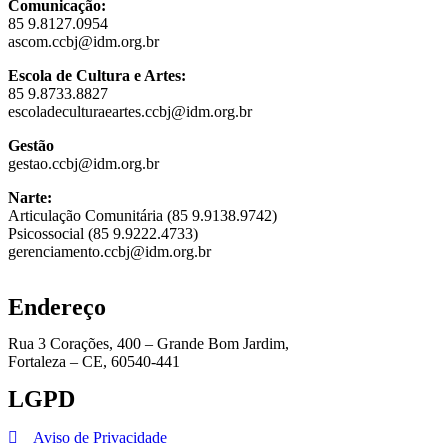
Comunicação:
85 9.8127.0954
ascom.ccbj@idm.org.br
Escola de Cultura e Artes:
85 9.8733.8827
escoladeculturaeartes.ccbj@idm.org.br
Gestão
gestao.ccbj@idm.org.br
Narte:
Articulação Comunitária (85 9.9138.9742)
Psicossocial (85 9.9222.4733)
gerenciamento.ccbj@idm.org.br
Endereço
Rua 3 Corações, 400 – Grande Bom Jardim,
Fortaleza – CE, 60540-441
LGPD
Aviso de Privacidade