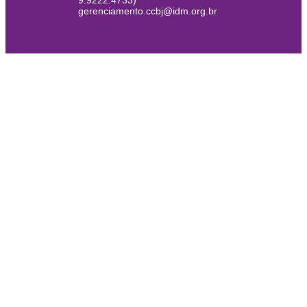
9.9222.4733)
gerenciamento.ccbj@idm.org.br