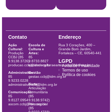
Contato
Endereço
Ação
Escola de
Rua 3 Corações, 400 –
Cultural:
Cultura e
Grande Bom Jardim,
Produção
Artes:
Fortaleza – CE, 60540-441
CCBJ (85
85
LGPD
9.9138.3726)
9.8733.8827
producao.ccbj@idm.org.br
escoladeculturaeartes.ccbj@idm.org.br
Aviso de Privacidade
Termos de uso
Administrativo:
Gestão
Política de cookies
85
gestao.ccbj@idm.org.br
9.9233.0228
Narte:
administrativo.ccbj@idm.org.br
Articulação
Comunicação:
Comunitária
85
(85
9.8127.0954
9.9138.9742)
ascom.ccbj@idm.org.br
Psicossocial
(85