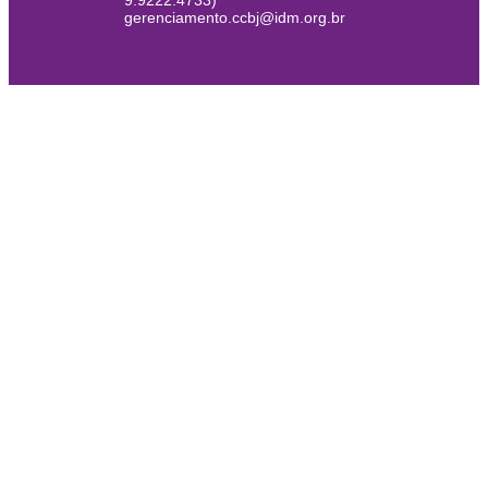
9.9222.4733)
gerenciamento.ccbj@idm.org.br