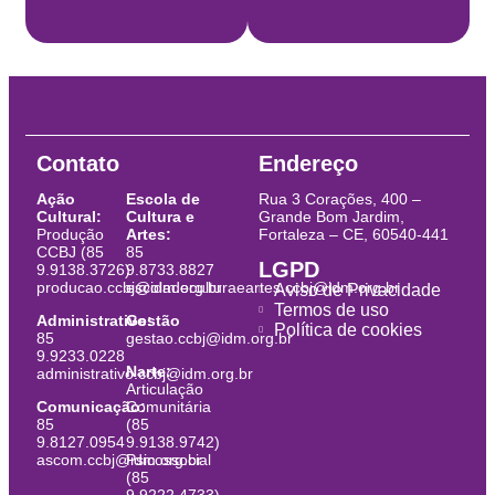
Contato
Endereço
Ação
Escola de
Rua 3 Corações, 400 –
Cultural:
Cultura e
Grande Bom Jardim,
Produção
Artes:
Fortaleza – CE, 60540-441
CCBJ (85
85
LGPD
9.9138.3726)
9.8733.8827
producao.ccbj@idm.org.br
escoladeculturaeartes.ccbj@idm.org.br
Aviso de Privacidade
Termos de uso
Administrativo:
Gestão
Política de cookies
85
gestao.ccbj@idm.org.br
9.9233.0228
Narte:
administrativo.ccbj@idm.org.br
Articulação
Comunicação:
Comunitária
85
(85
9.8127.0954
9.9138.9742)
ascom.ccbj@idm.org.br
Psicossocial
(85