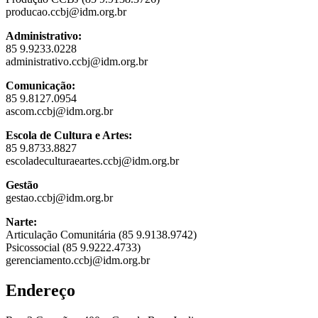
producao.ccbj@idm.org.br
Administrativo:
85 9.9233.0228
administrativo.ccbj@idm.org.br
Comunicação:
85 9.8127.0954
ascom.ccbj@idm.org.br
Escola de Cultura e Artes:
85 9.8733.8827
escoladeculturaeartes.ccbj@idm.org.br
Gestão
gestao.ccbj@idm.org.br
Narte:
Articulação Comunitária (85 9.9138.9742)
Psicossocial (85 9.9222.4733)
gerenciamento.ccbj@idm.org.br
Endereço