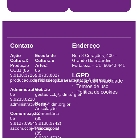
Contato
Endereço
Ação
Escola de
Rua 3 Corações, 400 –
Cultural:
Cultura e
Grande Bom Jardim,
Produção
Artes:
Fortaleza – CE, 60540-441
CCBJ (85
85
LGPD
9.9138.3726)
9.8733.8827
producao.ccbj@idm.org.br
escoladeculturaeartes.ccbj@idm.org.br
Aviso de Privacidade
Termos de uso
Administrativo:
Gestão
Política de cookies
85
gestao.ccbj@idm.org.br
9.9233.0228
Narte:
administrativo.ccbj@idm.org.br
Articulação
Comunicação:
Comunitária
85
(85
9.8127.0954
9.9138.9742)
ascom.ccbj@idm.org.br
Psicossocial
(85