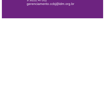
9.9222.4733)
gerenciamento.ccbj@idm.org.br