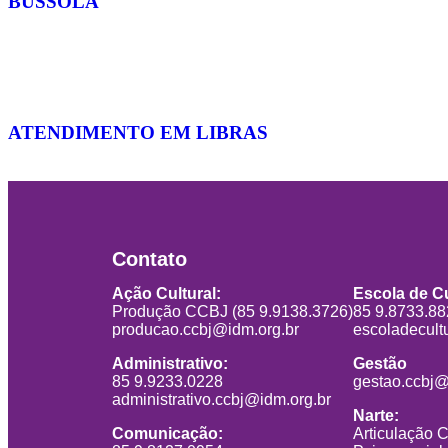
BÚSSOLA
ATENDIMENTO EM LIBRAS
Contato
Ação Cultural:
Escola de Cu
Produção CCBJ (85 9.9138.3726)
85 9.8733.8
producao.ccbj@idm.org.br
escoladecult
Administrativo:
Gestão
85 9.9233.0228
gestao.ccbj@
administrativo.ccbj@idm.org.br
Narte:
Comunicação:
Articulação 