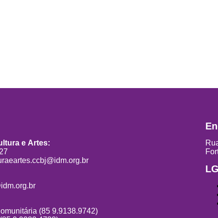
En
ltura e Artes:
Rua
827
For
uraeartes.ccbj@idm.org.br
L
idm.org.br
Comunitária (85 9.9138.9742)