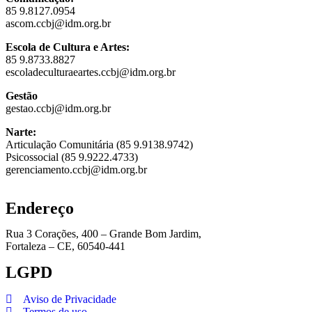
85 9.8127.0954
ascom.ccbj@idm.org.br
Escola de Cultura e Artes:
85 9.8733.8827
escoladeculturaeartes.ccbj@idm.org.br
Gestão
gestao.ccbj@idm.org.br
Narte:
Articulação Comunitária (85 9.9138.9742)
Psicossocial (85 9.9222.4733)
gerenciamento.ccbj@idm.org.br
Endereço
Rua 3 Corações, 400 – Grande Bom Jardim,
Fortaleza – CE, 60540-441
LGPD
Aviso de Privacidade
Termos de uso