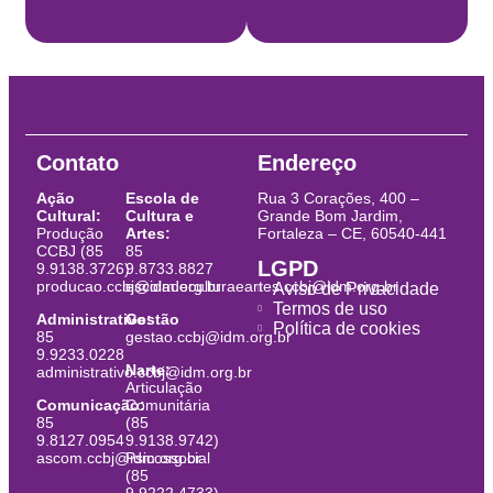
Contato
Endereço
Ação
Escola de
Rua 3 Corações, 400 –
Cultural:
Cultura e
Grande Bom Jardim,
Produção
Artes:
Fortaleza – CE, 60540-441
CCBJ (85
85
LGPD
9.9138.3726)
9.8733.8827
producao.ccbj@idm.org.br
escoladeculturaeartes.ccbj@idm.org.br
Aviso de Privacidade
Termos de uso
Administrativo:
Gestão
Política de cookies
85
gestao.ccbj@idm.org.br
9.9233.0228
Narte:
administrativo.ccbj@idm.org.br
Articulação
Comunicação:
Comunitária
85
(85
9.8127.0954
9.9138.9742)
ascom.ccbj@idm.org.br
Psicossocial
(85