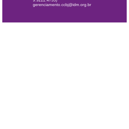
9.9222.4733)
gerenciamento.ccbj@idm.org.br