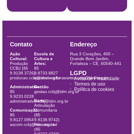
Contato
Endereço
Ação
Escola de
Rua 3 Corações, 400 –
Cultural:
Cultura e
Grande Bom Jardim,
Produção
Artes:
Fortaleza – CE, 60540-441
CCBJ (85
85
LGPD
9.9138.3726)
9.8733.8827
producao.ccbj@idm.org.br
escoladeculturaeartes.ccbj@idm.org.br
Aviso de Privacidade
Termos de uso
Administrativo:
Gestão
Política de cookies
85
gestao.ccbj@idm.org.br
9.9233.0228
Narte:
administrativo.ccbj@idm.org.br
Articulação
Comunicação:
Comunitária
85
(85
9.8127.0954
9.9138.9742)
ascom.ccbj@idm.org.br
Psicossocial
(85