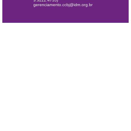
9.9222.4733)
gerenciamento.ccbj@idm.org.br