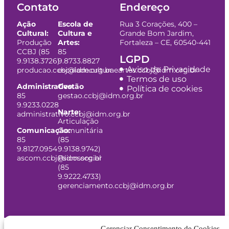
Contato
Endereço
Ação
Escola de
Rua 3 Corações, 400 –
Cultural:
Cultura e
Grande Bom Jardim,
Produção
Artes:
Fortaleza – CE, 60540-441
CCBJ (85
85
LGPD
9.9138.3726)
9.8733.8827
Aviso de Privacidade
producao.ccbj@idm.org.br
escoladeculturaeartes.ccbj@idm.org.br
Termos de uso
Administrativo:
Gestão
Política de cookies
85
gestao.ccbj@idm.org.br
9.9233.0228
Narte:
administrativo.ccbj@idm.org.br
Articulação
Comunicação:
Comunitária
85
(85
9.8127.0954
9.9138.9742)
ascom.ccbj@idm.org.br
Psicossocial
(85
9.9222.4733)
gerenciamento.ccbj@idm.org.br
Gerenciar Consentimento de Cookies