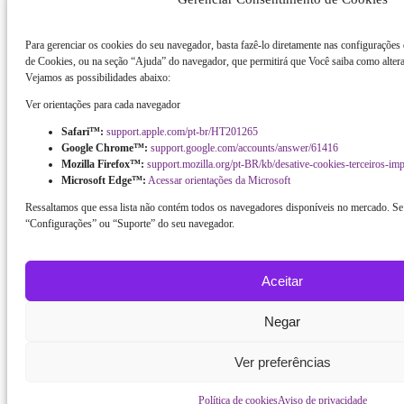
Para gerenciar os cookies do seu navegador, basta fazê-lo diretamente nas configurações
de Cookies, ou na seção “Ajuda” do navegador, que permitirá que Você saiba como altera
Vejamos as possibilidades abaixo:
Ver orientações para cada navegador
Safari™:
support.apple.com/pt-br/HT201265
Google Chrome™:
support.google.com/accounts/answer/61416
Mozilla Firefox™:
support.mozilla.org/pt-BR/kb/desative-cookies-terceiros-im
Microsoft Edge™:
Acessar orientações da Microsoft
Ressaltamos que essa lista não contém todos os navegadores disponíveis no mercado. Se 
“Configurações” ou “Suporte” do seu navegador.
Aceitar
Negar
Ver preferências
Política de cookies
Aviso de privacidade