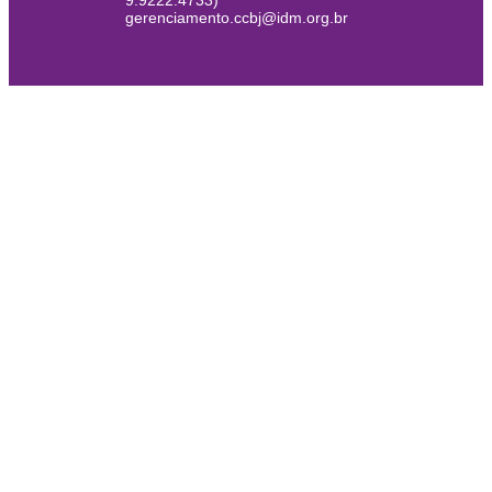
9.9222.4733)
gerenciamento.ccbj@idm.org.br