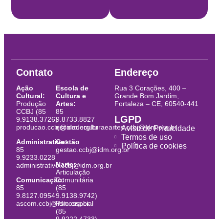
Contato
Endereço
Ação
Escola de
Rua 3 Corações, 400 –
Cultural:
Cultura e
Grande Bom Jardim,
Produção
Artes:
Fortaleza – CE, 60540-441
CCBJ (85
85
LGPD
9.9138.3726)
9.8733.8827
producao.ccbj@idm.org.br
escoladeculturaeartes.ccbj@idm.org.br
Aviso de Privacidade
Termos de uso
Administrativo:
Gestão
Política de cookies
85
gestao.ccbj@idm.org.br
9.9233.0228
Narte:
administrativo.ccbj@idm.org.br
Articulação
Comunicação:
Comunitária
85
(85
9.8127.0954
9.9138.9742)
ascom.ccbj@idm.org.br
Psicossocial
(85