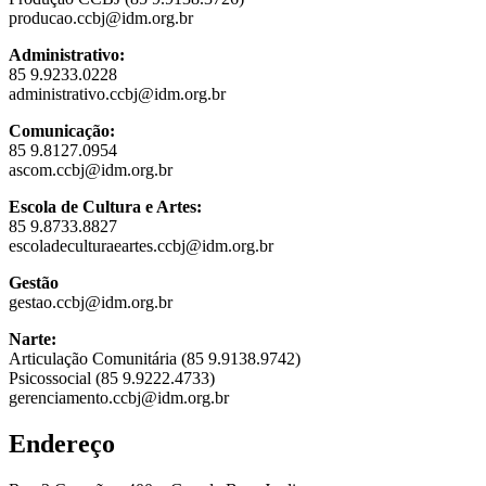
producao.ccbj@idm.org.br
Administrativo:
85 9.9233.0228
administrativo.ccbj@idm.org.br
Comunicação:
85 9.8127.0954
ascom.ccbj@idm.org.br
Escola de Cultura e Artes:
85 9.8733.8827
escoladeculturaeartes.ccbj@idm.org.br
Gestão
gestao.ccbj@idm.org.br
Narte:
Articulação Comunitária (85 9.9138.9742)
Psicossocial (85 9.9222.4733)
gerenciamento.ccbj@idm.org.br
Endereço