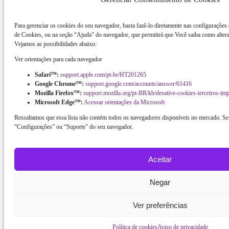
Para gerenciar os cookies do seu navegador, basta fazê-lo diretamente nas configurações
de Cookies, ou na seção “Ajuda” do navegador, que permitirá que Você saiba como altera
Vejamos as possibilidades abaixo:
Ver orientações para cada navegador
Safari™:
support.apple.com/pt-br/HT201265
Google Chrome™:
support.google.com/accounts/answer/61416
Mozilla Firefox™:
support.mozilla.org/pt-BR/kb/desative-cookies-terceiros-im
Microsoft Edge™:
Acessar orientações da Microsoft
Ressaltamos que essa lista não contém todos os navegadores disponíveis no mercado. Se 
“Configurações” ou “Suporte” do seu navegador.
Aceitar
Negar
Ver preferências
Política de cookies
Aviso de privacidade