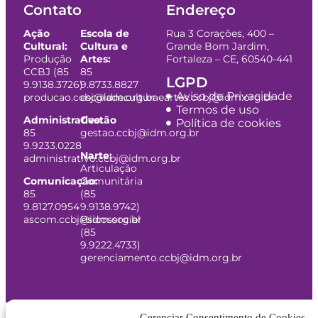
Contato
Endereço
Ação
Escola de
Rua 3 Corações, 400 –
Cultural:
Cultura e
Grande Bom Jardim,
Produção
Artes:
Fortaleza – CE, 60540-441
CCBJ (85
85
LGPD
9.9138.3726)
9.8733.8827
Aviso de Privacidade
producao.ccbj@idm.org.br
escoladeculturaeartes.ccbj@idm.org.br
Termos de uso
Administrativo:
Gestão
Política de cookies
85
gestao.ccbj@idm.org.br
9.9233.0228
Narte:
administrativo.ccbj@idm.org.br
Articulação
Comunicação:
Comunitária
85
(85
9.8127.0954
9.9138.9742)
ascom.ccbj@idm.org.br
Psicossocial
(85
9.9222.4733)
gerenciamento.ccbj@idm.org.br
Gerenciar Consentimento de Cookies