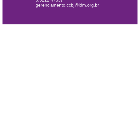
9.9222.4733)
gerenciamento.ccbj@idm.org.br