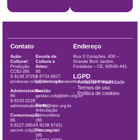
Contato
Endereço
Ação
Escola de
Rua 3 Corações, 400 –
Cultural:
Cultura e
Grande Bom Jardim,
Produção
Artes:
Fortaleza – CE, 60540-441
CCBJ (85
85
LGPD
9.9138.3726)
9.8733.8827
producao.ccbj@idm.org.br
escoladeculturaeartes.ccbj@idm.org.br
Aviso de Privacidade
Termos de uso
Administrativo:
Gestão
Política de cookies
85
gestao.ccbj@idm.org.br
9.9233.0228
Narte:
administrativo.ccbj@idm.org.br
Articulação
Comunicação:
Comunitária
85
(85
9.8127.0954
9.9138.9742)
ascom.ccbj@idm.org.br
Psicossocial
(85