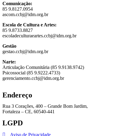
Comunicação:
85 9.8127.0954
ascom.ccbj@idm.org.br
Escola de Cultura e Artes:
85 9.8733.8827
escoladeculturaeartes.ccbj@idm.org.br
Gestão
gestao.ccbj@idm.org.br
Narte:
Articulação Comunitária (85 9.9138.9742)
Psicossocial (85 9.9222.4733)
gerenciamento.ccbj@idm.org.br
Endereço
Rua 3 Corações, 400 – Grande Bom Jardim,
Fortaleza – CE, 60540-441
LGPD
Aviso de Privacidade