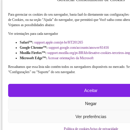
Para gerenciar os cookies do seu navegador, basta fazê-lo diretamente nas configurações
de Cookies, ou na seção “Ajuda” do navegador, que permitirá que Você saiba como altera
Vejamos as possibilidades abaixo:
Ver orientações para cada navegador
Safari™:
support.apple.com/pt-br/HT201265
Google Chrome™:
support.google.com/accounts/answer/61416
Mozilla Firefox™:
support.mozilla.org/pt-BR/kb/desative-cookies-terceiros-im
Microsoft Edge™:
Acessar orientações da Microsoft
Ressaltamos que essa lista não contém todos os navegadores disponíveis no mercado. Se 
“Configurações” ou “Suporte” do seu navegador.
Aceitar
Negar
Ver preferências
Política de cookies
Aviso de privacidade