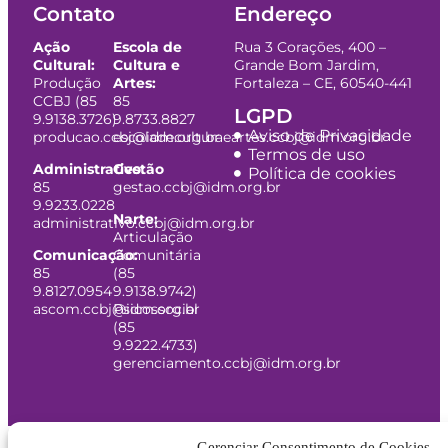
Contato
Endereço
Ação
Escola de
Rua 3 Corações, 400 –
Cultural:
Cultura e
Grande Bom Jardim,
Produção
Artes:
Fortaleza – CE, 60540-441
CCBJ (85
85
LGPD
9.9138.3726)
9.8733.8827
Aviso de Privacidade
producao.ccbj@idm.org.br
escoladeculturaeartes.ccbj@idm.org.br
Termos de uso
Administrativo:
Gestão
Política de cookies
85
gestao.ccbj@idm.org.br
9.9233.0228
Narte:
administrativo.ccbj@idm.org.br
Articulação
Comunicação:
Comunitária
85
(85
9.8127.0954
9.9138.9742)
ascom.ccbj@idm.org.br
Psicossocial
(85
9.9222.4733)
gerenciamento.ccbj@idm.org.br
Gerenciar Consentimento de Cookies