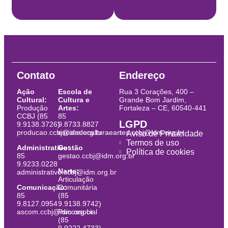
Contato
Endereço
Ação
Escola de
Rua 3 Corações, 400 –
Cultural:
Cultura e
Grande Bom Jardim,
Produção
Artes:
Fortaleza – CE, 60540-441
CCBJ (85
85
LGPD
9.9138.3726)
9.8733.8827
producao.ccbj@idm.org.br
escoladeculturaeartes.ccbj@idm.org.br
Aviso de Privacidade
Termos de uso
Administrativo:
Gestão
Política de cookies
85
gestao.ccbj@idm.org.br
9.9233.0228
Narte:
administrativo.ccbj@idm.org.br
Articulação
Comunicação:
Comunitária
85
(85
9.8127.0954
9.9138.9742)
ascom.ccbj@idm.org.br
Psicossocial
(85