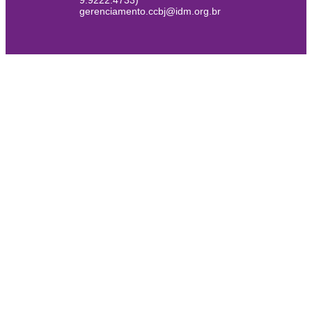
9.9222.4733)
gerenciamento.ccbj@idm.org.br