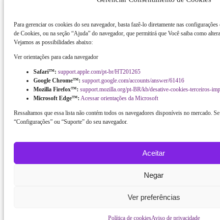
Para gerenciar os cookies do seu navegador, basta fazê-lo diretamente nas configurações
de Cookies, ou na seção “Ajuda” do navegador, que permitirá que Você saiba como altera
Vejamos as possibilidades abaixo:
Ver orientações para cada navegador
Safari™:
support.apple.com/pt-br/HT201265
Google Chrome™:
support.google.com/accounts/answer/61416
Mozilla Firefox™:
support.mozilla.org/pt-BR/kb/desative-cookies-terceiros-im
Microsoft Edge™:
Acessar orientações da Microsoft
Ressaltamos que essa lista não contém todos os navegadores disponíveis no mercado. Se 
“Configurações” ou “Suporte” do seu navegador.
Aceitar
Negar
Ver preferências
Política de cookies
Aviso de privacidade