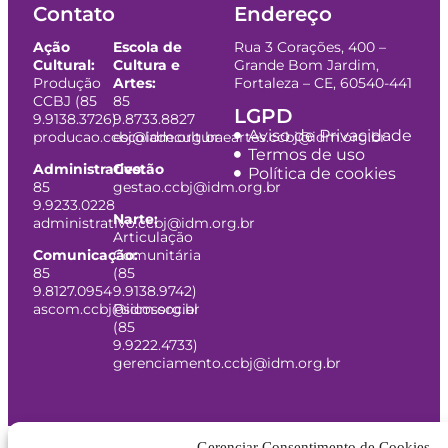
Contato
Endereço
Ação
Escola de
Rua 3 Corações, 400 –
Cultural:
Cultura e
Grande Bom Jardim,
Produção
Artes:
Fortaleza – CE, 60540-441
CCBJ (85
85
LGPD
9.9138.3726)
9.8733.8827
Aviso de Privacidade
producao.ccbj@idm.org.br
escoladeculturaeartes.ccbj@idm.org.br
Termos de uso
Administrativo:
Gestão
Política de cookies
85
gestao.ccbj@idm.org.br
9.9233.0228
Narte:
administrativo.ccbj@idm.org.br
Articulação
Comunicação:
Comunitária
85
(85
9.8127.0954
9.9138.9742)
ascom.ccbj@idm.org.br
Psicossocial
(85
9.9222.4733)
gerenciamento.ccbj@idm.org.br
Gerenciar Consentimento de Cookies