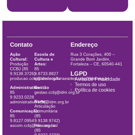
Contato
Endereço
Ação
Escola de
Rua 3 Corações, 400 –
Cultural:
Cultura e
Grande Bom Jardim,
Produção
Artes:
Fortaleza – CE, 60540-441
CCBJ (85
85
LGPD
9.9138.3726)
9.8733.8827
producao.ccbj@idm.org.br
escoladeculturaeartes.ccbj@idm.org.br
Aviso de Privacidade
Termos de uso
Administrativo:
Gestão
Política de cookies
85
gestao.ccbj@idm.org.br
9.9233.0228
Narte:
administrativo.ccbj@idm.org.br
Articulação
Comunicação:
Comunitária
85
(85
9.8127.0954
9.9138.9742)
ascom.ccbj@idm.org.br
Psicossocial
(85