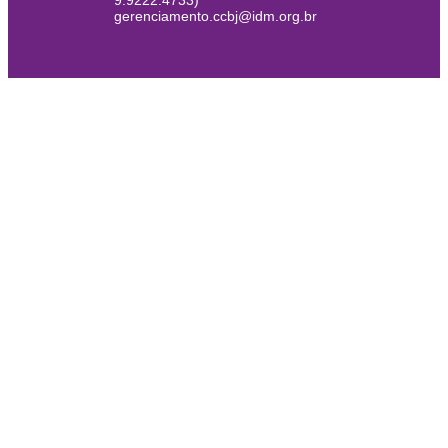
9.9222.4733)
gerenciamento.ccbj@idm.org.br