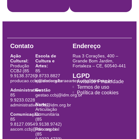
Contato
Endereço
Ação
Escola de
Rua 3 Corações, 400 –
Cultural:
Cultura e
Grande Bom Jardim,
Produção
Artes:
Fortaleza – CE, 60540-441
CCBJ (85
85
LGPD
9.9138.3726)
9.8733.8827
producao.ccbj@idm.org.br
escoladeculturaeartes.ccbj@idm.org.br
Aviso de Privacidade
Termos de uso
Administrativo:
Gestão
Política de cookies
85
gestao.ccbj@idm.org.br
9.9233.0228
Narte:
administrativo.ccbj@idm.org.br
Articulação
Comunicação:
Comunitária
85
(85
9.8127.0954
9.9138.9742)
ascom.ccbj@idm.org.br
Psicossocial
(85