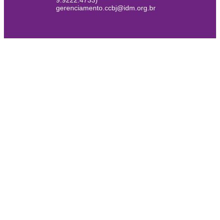
9.9222.4733)
gerenciamento.ccbj@idm.org.br