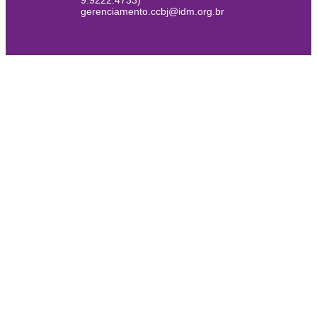
9.9222.4733)
gerenciamento.ccbj@idm.org.br