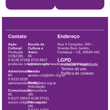
Contato
Endereço
Ação
Escola de
Rua 3 Corações, 400 –
Cultural:
Cultura e
Grande Bom Jardim,
Produção
Artes:
Fortaleza – CE, 60540-441
CCBJ (85
85
LGPD
9.9138.3726)
9.8733.8827
producao.ccbj@idm.org.br
escoladeculturaeartes.ccbj@idm.org.br
Aviso de Privacidade
Termos de uso
Administrativo:
Gestão
Política de cookies
85
gestao.ccbj@idm.org.br
9.9233.0228
Narte:
administrativo.ccbj@idm.org.br
Articulação
Comunicação:
Comunitária
85
(85
9.8127.0954
9.9138.9742)
ascom.ccbj@idm.org.br
Psicossocial
(85