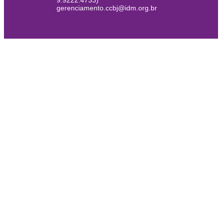
9.9222.4733)
gerenciamento.ccbj@idm.org.br