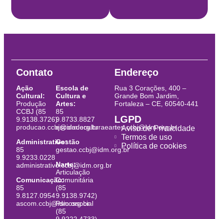
Contato
Endereço
Ação
Escola de
Rua 3 Corações, 400 –
Cultural:
Cultura e
Grande Bom Jardim,
Produção
Artes:
Fortaleza – CE, 60540-441
CCBJ (85
85
LGPD
9.9138.3726)
9.8733.8827
producao.ccbj@idm.org.br
escoladeculturaeartes.ccbj@idm.org.br
Aviso de Privacidade
Termos de uso
Administrativo:
Gestão
Política de cookies
85
gestao.ccbj@idm.org.br
9.9233.0228
Narte:
administrativo.ccbj@idm.org.br
Articulação
Comunicação:
Comunitária
85
(85
9.8127.0954
9.9138.9742)
ascom.ccbj@idm.org.br
Psicossocial
(85