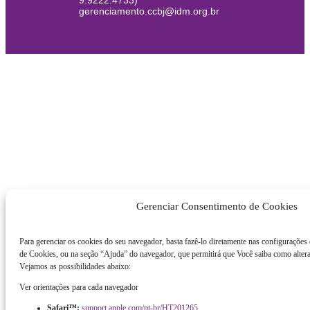
9.9222.4733)
gerenciamento.ccbj@idm.org.br
Gerenciar Consentimento de Cookies
Para gerenciar os cookies do seu navegador, basta fazê-lo diretamente nas configurações
de Cookies, ou na seção “Ajuda” do navegador, que permitirá que Você saiba como altera
Vejamos as possibilidades abaixo:
Ver orientações para cada navegador
Safari™:
support.apple.com/pt-br/HT201265