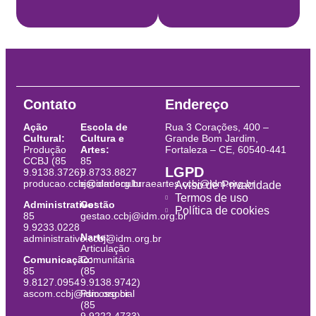
Contato
Endereço
Ação
Escola de
Rua 3 Corações, 400 –
Cultural:
Cultura e
Grande Bom Jardim,
Produção
Artes:
Fortaleza – CE, 60540-441
CCBJ (85
85
LGPD
9.9138.3726)
9.8733.8827
producao.ccbj@idm.org.br
escoladeculturaeartes.ccbj@idm.org.br
Aviso de Privacidade
Termos de uso
Administrativo:
Gestão
Política de cookies
85
gestao.ccbj@idm.org.br
9.9233.0228
Narte:
administrativo.ccbj@idm.org.br
Articulação
Comunicação:
Comunitária
85
(85
9.8127.0954
9.9138.9742)
ascom.ccbj@idm.org.br
Psicossocial
(85