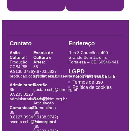
Contato
Endereço
Ação
Escola de
Rua 3 Corações, 400 –
Cultural:
Cultura e
Grande Bom Jardim,
Produção
Artes:
Fortaleza – CE, 60540-441
CCBJ (85
85
LGPD
9.9138.3726)
9.8733.8827
producao.ccbj@idm.org.br
escoladeculturaeartes.ccbj@idm.org.br
Aviso de Privacidade
Termos de uso
Administrativo:
Gestão
Política de cookies
85
gestao.ccbj@idm.org.br
9.9233.0228
Narte:
administrativo.ccbj@idm.org.br
Articulação
Comunicação:
Comunitária
85
(85
9.8127.0954
9.9138.9742)
ascom.ccbj@idm.org.br
Psicossocial
(85