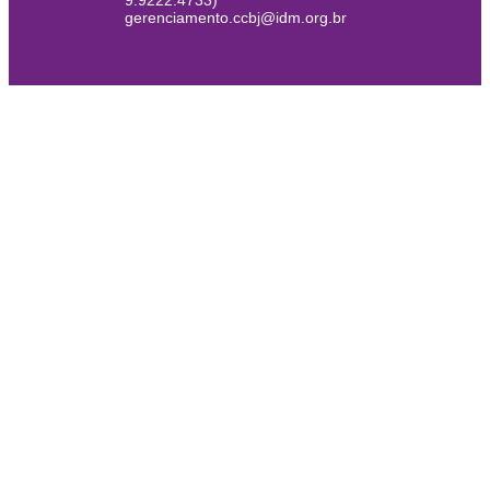
9.9222.4733)
gerenciamento.ccbj@idm.org.br