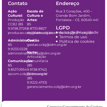
Contato
Endereço
Ação
Escola de
Rua 3 Corações, 400 –
Cultural:
Cultura e
Grande Bom Jardim,
Produção
Artes:
Fortaleza – CE, 60540-441
CCBJ (85
85
LGPD
9.9138.3726)
9.8733.8827
Aviso de Privacidade
producao.ccbj@idm.org.br
escoladeculturaeartes.ccbj@idm.org.br
Termos de uso
Administrativo:
Gestão
Política de cookies
85
gestao.ccbj@idm.org.br
9.9233.0228
Narte:
administrativo.ccbj@idm.org.br
Articulação
Comunicação:
Comunitária
85
(85
9.8127.0954
9.9138.9742)
ascom.ccbj@idm.org.br
Psicossocial
(85
9.9222.4733)
gerenciamento.ccbj@idm.org.br
Gerenciar Consentimento de Cookies