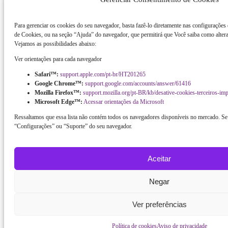
Para gerenciar os cookies do seu navegador, basta fazê-lo diretamente nas configurações
de Cookies, ou na seção “Ajuda” do navegador, que permitirá que Você saiba como altera
Vejamos as possibilidades abaixo:
Ver orientações para cada navegador
Safari™:
support.apple.com/pt-br/HT201265
Google Chrome™:
support.google.com/accounts/answer/61416
Mozilla Firefox™:
support.mozilla.org/pt-BR/kb/desative-cookies-terceiros-im
Microsoft Edge™:
Acessar orientações da Microsoft
Ressaltamos que essa lista não contém todos os navegadores disponíveis no mercado. Se 
“Configurações” ou “Suporte” do seu navegador.
Aceitar
Negar
Ver preferências
Política de cookies
Aviso de privacidade