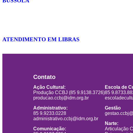
BÚSSOLA
ATENDIMENTO EM LIBRAS
Contato
Ação Cultural:
Escola de Cu
Produção CCBJ (85 9.9138.3726)
85 9.8733.8
producao.ccbj@idm.org.br
escoladecult
Administrativo:
Gestão
85 9.9233.0228
gestao.ccbj@
administrativo.ccbj@idm.org.br
Narte:
Comunicação:
Articulação 