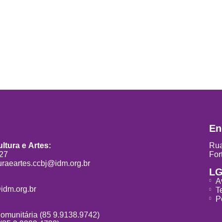
En
ltura e Artes:
Rua
827
For
uraeartes.ccbj@idm.org.br
L
A
idm.org.br
T
P
Comunitária (85 9.9138.9742)