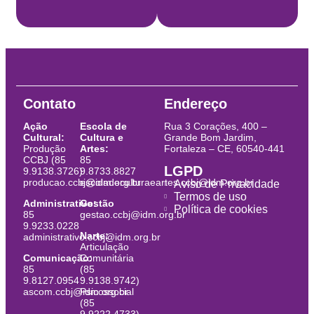
Contato
Endereço
Ação
Escola de
Rua 3 Corações, 400 –
Cultural:
Cultura e
Grande Bom Jardim,
Produção
Artes:
Fortaleza – CE, 60540-441
CCBJ (85
85
LGPD
9.9138.3726)
9.8733.8827
producao.ccbj@idm.org.br
escoladeculturaeartes.ccbj@idm.org.br
Aviso de Privacidade
Termos de uso
Administrativo:
Gestão
Política de cookies
85
gestao.ccbj@idm.org.br
9.9233.0228
Narte:
administrativo.ccbj@idm.org.br
Articulação
Comunicação:
Comunitária
85
(85
9.8127.0954
9.9138.9742)
ascom.ccbj@idm.org.br
Psicossocial
(85