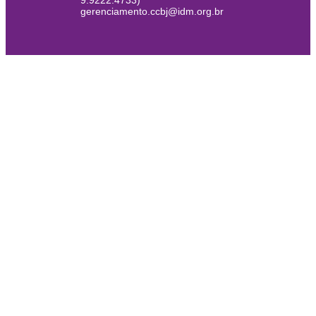
9.9222.4733)
gerenciamento.ccbj@idm.org.br