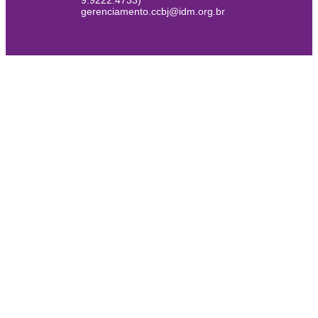
9.9222.4733)
gerenciamento.ccbj@idm.org.br