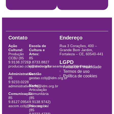
Contato
Endereço
Ação
Escola de
Rua 3 Corações, 400 –
Cultural:
Cultura e
Grande Bom Jardim,
Produção
Artes:
Fortaleza – CE, 60540-441
CCBJ (85
85
LGPD
9.9138.3726)
9.8733.8827
producao.ccbj@idm.org.br
escoladeculturaeartes.ccbj@idm.org.br
Aviso de Privacidade
Termos de uso
Administrativo:
Gestão
Política de cookies
85
gestao.ccbj@idm.org.br
9.9233.0228
Narte:
administrativo.ccbj@idm.org.br
Articulação
Comunicação:
Comunitária
85
(85
9.8127.0954
9.9138.9742)
ascom.ccbj@idm.org.br
Psicossocial
(85